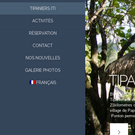
TIPANIERS ITI
ACTIVITÉS
RÉSERVATION
CONTACT
NOS NOUVELLES
GALERIE PHOTOS
TIPA
FRANÇAIS
BUNGALOWS 
Tipaniers Iti 
21kilometres d
village de Pap
Ponton permett