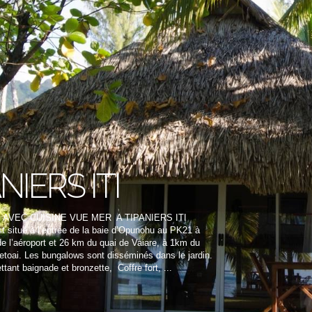
NIERS ITI
AVEC CUISINE VUE MER A TIPANIERS ITI
est situé à l’entrée de la baie d’Opunohu au PK21 à
e l’aéroport et 26 km du quai de Vaiare, à 1km du
etoai. Les bungalows sont disséminés dans le jardin.
ant baignade et bronzette, Coffre fort, ...