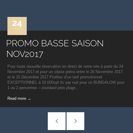
24
NOV
PROMO BASSE SAISON
NOV2017
Pour toute nouvelle réservation en direct de notre site à partir du 24
Novembre 2017 et pour un séjour prévu entre le 26 Novembre 2017
et le 15 Décembre 2017 Profitez d’un tarif promotionnel
EXCEPTIONNEL à 10.000xpf ttc par nuit pour un BUNGALOW pour
1 ou 2 personnes – standard près plage...
Read more →